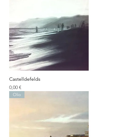
Castelldefelds
Precio
0,00 €
Olio