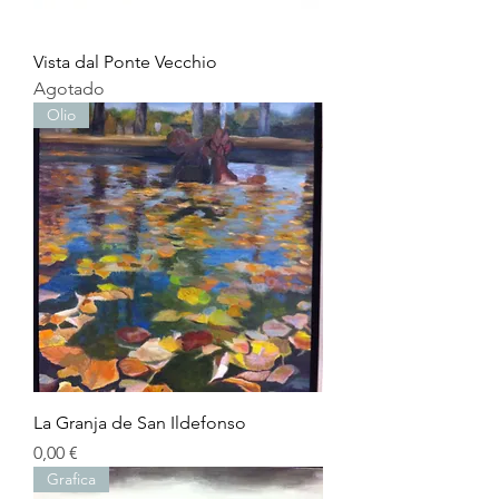
Vista dal Ponte Vecchio
Agotado
Olio
La Granja de San Ildefonso
Precio
0,00 €
Grafica