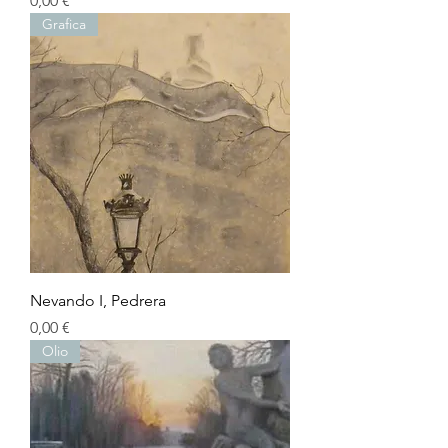
0,00 €
Grafica
Nevando I, Pedrera
Precio
0,00 €
Olio