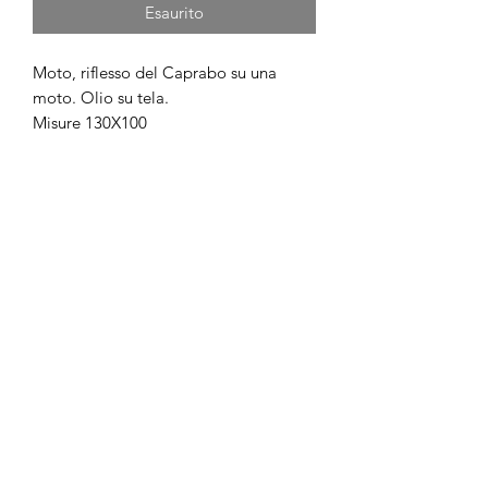
Esaurito
Moto, riflesso del Caprabo su una
moto. Olio su tela.
Misure 130X100
scertini@yahoo.com
+34 610971984
Calle Vallmajor, 40
Barcelona
©2019 by ARTE SERENA CERTINI. Proudly created with