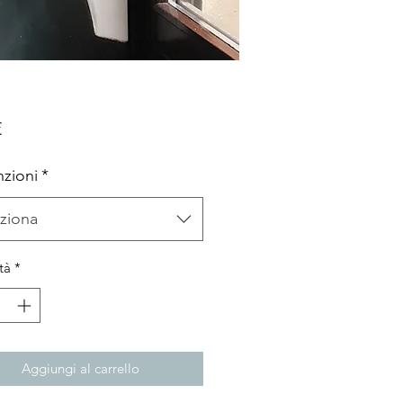
Prezzo
€
zioni
*
ziona
tà
*
Aggiungi al carrello